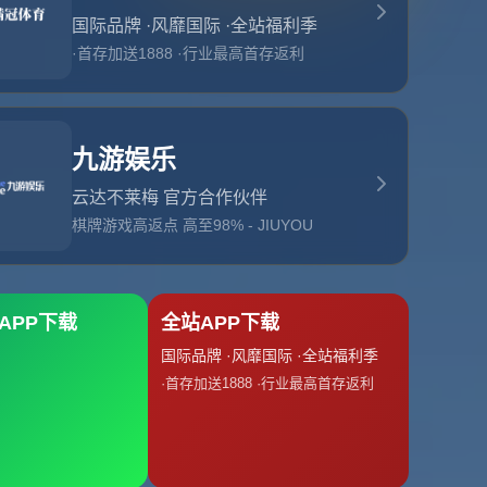
你的位置：
首页
>
新闻中心