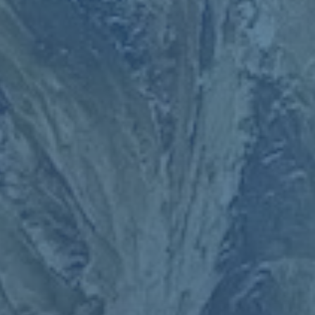
青训 不仅是赞助 更是长期陪伴