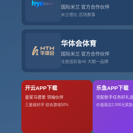
新闻中心
News