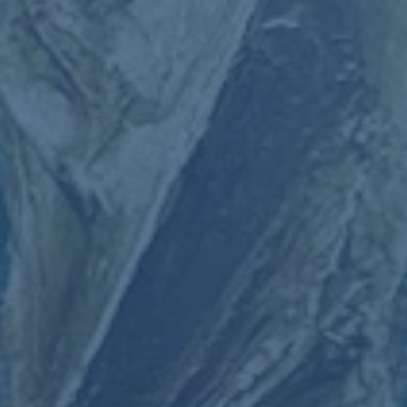
为世界杯赛场上的高压“黑马”。
世界杯扩军背景下 巴拿马的战略窗口
加墨世界杯的扩军，更多来自中北美、中美洲的球队获得了进入决赛圈的机
国家的体系建设提出了更高要求——因为当门槛降低时，真正拉开差距的就
这种格局变化下，巴拿马对阵萨尔瓦多的胜利，明显不再是单纯意义上的
克曼与埃里克-戴维斯在球场上不断用进球与助攻改写比分时，巴拿马足协
态管理能力，年轻球员在关键舞台的心理承受力，以及阵容轮换中是否能保
整提供了更为清晰的参照系：
谁能成为世界杯周期内的中轴、哪条边路具
纽
，都有了更明确的答案。
多的失利与中北美竞争的新格局