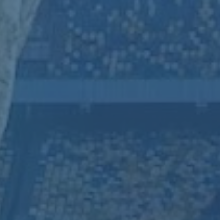
会。表面看，这是“名额增加”，实际上则是对这些足球
不再是“有没有资格”，而是
“进入世界杯之后能走多
晋级之战，而是一场关于自我定位与长远布局的“宣言之
与教练团队更看重的是另一层含义——球队在逆风和顺境
持整体战术框架的稳定。这场3-0，为未来的阵容选择与
有更高的开发价值、哪些球员适合在高压节奏中担任攻防