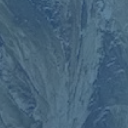
 从历史经历看3-0的含金量
拿马在世界大赛中的足迹，就能更清晰地看出本场胜利的含金量。上一次
欧洲强队时显得办法不多，进攻套路单一，控球与组织上的短板暴露无遗。
球队能够在中场占据主动，能够通过边路与中路的交替冲击撕开防线，更
有表现出慌乱。
某些曾经同样处于“区域二线”的球队来对比。例如，很长一段时间里，哥斯
依靠稳健的防守与高效的反击一路闯进八强，外界才真正开始重新审视这
同的是，他们选择走一条更注重整体控球与主动出击的路
。这次3-0击败