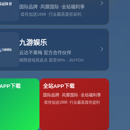
你的位置：
首页
>
新闻中心