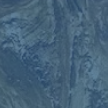
队没有完全退缩，而是通过更简洁的出球方式“先活下来”，再逐步找
回中前场的连接。这种从慌乱到找回自我节奏的过程，是心理成熟
度提高的直接体现。
青年队普遍存在一个问题：情绪上头时容易一蹶不振。一球落后可
能变成全盘崩溃，一脚丢失好机会可能让球员长时间沉浸懊悔。长
沙邀请赛中，教练组在场边多次强调的是“下一分钟”“下一脚球”的处
理，希望球员学会把注意力集中在可控的当下而非既成事实。几名
核心球员在赛后也提到，“学会在对方进球后迅速重整队形、不急不
乱地执行原定战术”，是这次比赛最大的心理收获之一。这种能力在
未来面对更高强度的国际赛事时，将变得格外关键。
细节决定高度 从攻防转换看“比赛理解力”的积累
如果细看三场比赛的录像，会发现一个逐渐清晰的趋势：U-21国足
在攻防转换环节的站位和跑动选择，越来越有“整体感”。在首战中，
球队丢球后的第一次反抢往往是个人意识层面的单点施压，容易被
对手一脚转移破解；到了第三场，更多球员会自觉形成“抢—封—补”
的三角结构，既有主动上抢的一人，也有负责封锁传球线路和补位
的人，从而减少了对手轻松向前推进的机会。
反过来看，在抢回球权后的进攻选择上，球队也表现出一定的成
长。一开始的反击更多是本能的“往前冲”，无论局部人数是否占优，
拿到球就直线突破；而随着比赛推进，U-21队员在拿球瞬间开始学
会“抬头看”——看同伴的跑位、看对手的站位，再作出直塞、分边还
是回做的判断。这种“多一秒思考”的习惯，是从青年队向成年国家队
过渡的必修课。