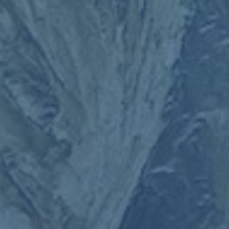
需要强调的是，这样的变化不可能凭空出现，背后是大量针对性训
练与录像分析的积累。教练组在长沙期间，利用有限的间歇时间反
复给球员划重点：什么是合理的二次跑动，什么是无效的频繁要
球，什么位置丢球风险最大，哪些区域可以大胆一对一。球员在赛
场上的每一次成功和失败，都会成为下一堂“战术课”的素材。两胜一
平的结果，只是这些细节被逐步内化的阶段性体现。