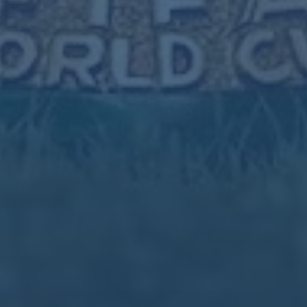
上一篇：
2019大众汽车青少年足球夏令营暨中国足协“希望杯”男
子U12组别比赛在京开幕
下一篇：
为什么皮尔洛退役之后，前腰后置的战术会很少出现？
联系2026世界杯
Contact
2026世界杯
地址：河北省石家庄市元氏县苏阳乡
传真：0755-8168503
电话：0755-8168503
手机：13554337981
邮箱：admin@zhx-sjb.com
标题*