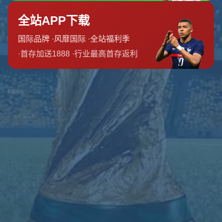
上一篇：
英超狼队对阵布莱顿中游球队抢分大战看点多多
下一篇：
英超莱斯特城对阵埃弗顿中游球队抢分大战剑拔弩张
联系2026世界杯
Contact
2026世界杯
地址：河北省石家庄市元氏县苏阳乡
传真：0755-8168503
电话：0755-8168503
手机：13554337981
邮箱：admin@zhx-sjb.com
标题*
姓名*