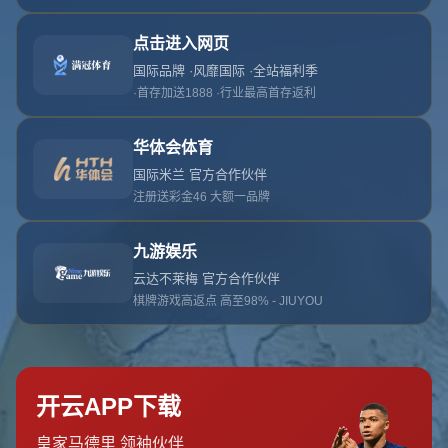
里德比？这不仅是两支顶级球队的较量，更是城市文化的碰撞与球
迷情感的释放。每一次
皇马马竞
的对决都如同一场熊熊烈焰，点燃
无数球迷的热情。今年的德比之战再度来袭，战火重燃，究竟谁能
在这场较量中笑到最后？让我们一起走进这场激动人心的对决，感
受马德里足球的独特魅力！
马德里德比的历史渊源
马德里德比的历史可以追溯到上世纪初，皇家马德里与马德里竞技
作为同城死敌，早已结下深厚的“恩怨”。皇马以其贵族气质和辉煌战
绩闻名，而马竞则以顽强斗志和草根精神著称。两队在
西甲联赛
、
欧冠赛场
乃至国王杯中多次交锋，每一次对决都充满了火药味。尤
其是近年来，马竞在西蒙尼的带领下逐渐崛起，成为皇马不可忽视
的劲敌，这种竞争关系让
马德里德比
的观赏性达到了新的高度。
本赛季德比看点解析
今年的
皇马马竞
对决格外引人注目。首先，皇马在安切洛蒂的调教
下，展现出强大的攻击力，年轻球员如维尼修斯和罗德里戈的表现
令人眼前一亮。而马竞则延续了一贯的铁血防守风格，格列兹曼的
状态回暖为球队注入了更多活力。两队在战术上的对立——
皇马的
华丽进攻
与
马竞的坚韧防守
，将成为比赛的一大看点。此外，双方
球员之间的个人对决也不容小觑，比如本泽马与苏亚雷斯的前锋较
量，谁能为球队打破僵局，值得期待。
经典案例：2016年欧冠决赛的难忘一幕
要说
马德里德比
的经典时刻，怎能不提2016年的欧冠决赛？那场比
赛中，皇马与马竞在120分钟内战成1-1平，点球大战中皇马笑到最