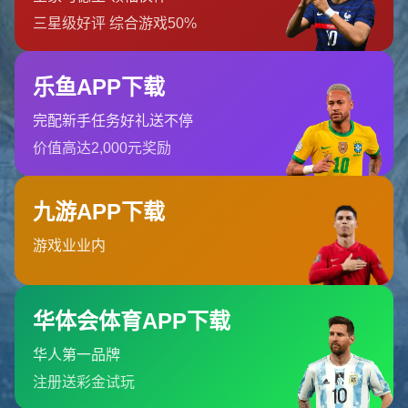
后，C罗的冷静罚点成为决定胜负的关键。这一战不仅展现了双方球
员的超强实力，也让球迷深刻感受到德比战的残酷与激情。类似的
历史对决
无时无刻不在提醒我们，每一场马德里德比都是一场不容
错过的视觉盛宴。
球迷文化的碰撞与城市荣誉之争
马德里德比不仅仅是球场上的较量，更是球迷文化和城市荣誉的象
征。皇马球迷以伯纳乌为骄傲，视球队为马德里的“皇家象征”；而马
竞的支持者则将万达大都会球场视为自己的精神家园，强调球队的
平民精神。两队球迷的口号、助威方式甚至是社交媒体上的互动，
都充满了浓浓的火药味。这种
文化对立
让每一场德比战都成为马德
里这座城市的一次狂欢。
赛前预测：谁将主宰德比之夜
临近比赛，关于
皇马马竞
谁能取胜的讨论热度不断攀升。从近期状
态来看，皇马在进攻端稍占优势，但马竞的防守韧性同样不可小
觑。如果皇马能够打破马竞的密集防线，或许能占据主动；而马竞
若能抓住反击机会，也有可能给皇马致命一击。无论结果如何，这
场
马德里德比
注定会是一场精彩绝伦的较量，值得每一位足球爱好
者熬夜守候。