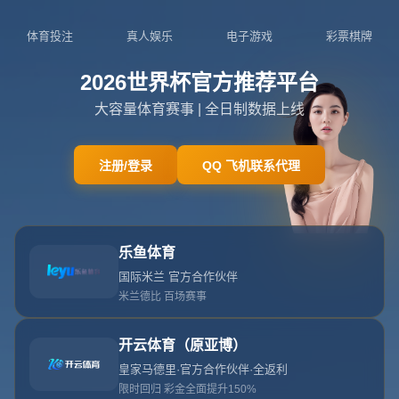
新闻中心
皇马马竞马德里德比再燃战火
2026-08-07T05:59:36+08:00
浏览次数： 次
返回列表
皇马马竞马德里德比再燃战火
引言：激情碰撞的马德里德比夜
当提到西班牙足球的巅峰对决，怎能不想到皇马与马竞之间的马德