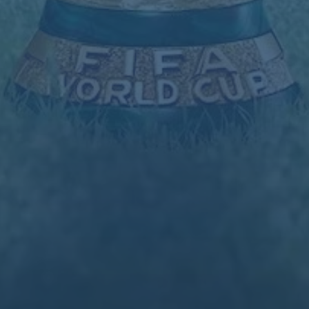
联系2026世界杯
Contact
姓名*
邮箱*