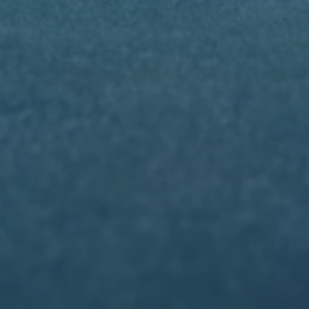
2026世界杯
标题*
地址：河北省石家庄市元氏县苏阳乡
电话*
传真：0755-8168503
内容*
电话：0755-8168503
手机：13554337981
邮箱：admin@zhx-sjb.com