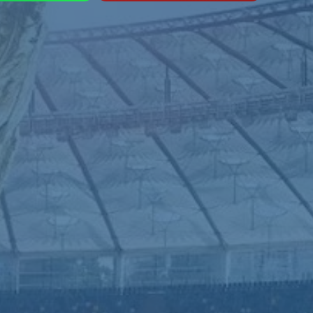
席位争夺关键之战
数： 次
返回列表
热刺与纽卡斯尔联队在积分榜上的胶着状态，让这场对决
的位置，进而获得下赛季欧冠的入场券。这不仅是一场技
？让我们一起深入分析这场备受瞩目的英超对决。
顶级前锋，但在防守端的漏洞却频频暴露。然而，这场对
的发挥，击败对手，不仅能提升士气，还能直接在
欧冠资
他的进球能力能否在关键时刻爆发，值得所有球迷期待。
著提升。他们的中场组织和快速反击能力在本赛季多次让
强敌时丝毫不落下风。这场与热刺的较量，对他们来说同
英超前四
的位置。
反击著称，他可能会选择在中场囤积重兵，限制纽卡斯尔
否顶住压力将成为比赛的一大看点。此外，双方在定位球
得分效率高于热刺，这一点或许会成为他们的
隐藏杀手