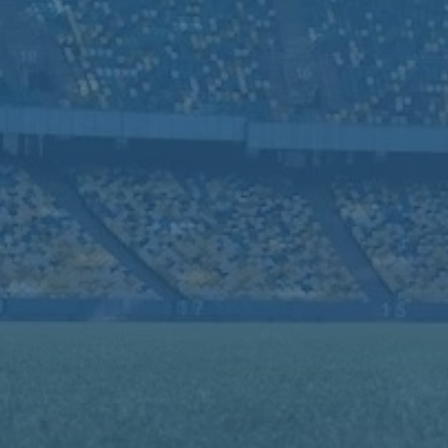
锏
。
案例分
回顾两
场比赛
队时的
球员状
在比赛
定因素
能在中
结语无
这场
英
景。球
上一篇
下一篇