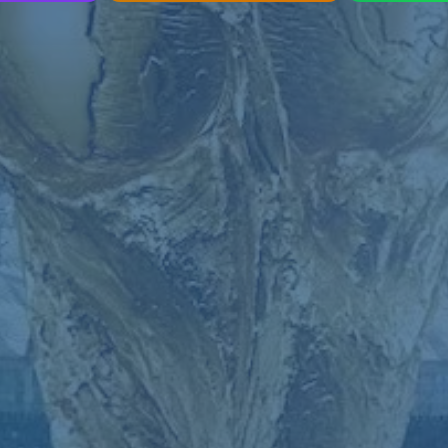
英超热刺挑战纽卡斯尔欧冠资格赛
2026-08-07T05:59:36+08:00
浏览次
刺挑战纽卡斯尔欧冠资格赛席位争夺关键之战
热刺与纽卡斯尔的欧冠席位之争燃爆赛场
联赛的激烈角逐中，每一场比赛都可能决定球队的命运。尤其是本赛季，
欧冠资格赛席位争夺
的焦点之战。两支球队都渴望通过这场比赛锁定前四
术的较量，更是意志与信念的碰撞。究竟谁能在这场关键战役中脱颖而出
困境与机会并存
赛季的表现可以说是起伏不定。尽管他们在进攻端拥有像哈里·凯恩这样的
斯尔的比赛对热刺来说是一个绝佳的机会。如果他们能够在主场拿出稳定
位
的争夺中占据主动。尤其是凯恩的状态将是决定比赛走势的关键因素，
尔的崛起不容小觑
卡斯尔联队，自从被沙特财团收购后，球队在引援和战术体系上都有了显
尽苦头。尤其是在最近几轮比赛中，纽卡斯尔展现出了极强的韧性，面对
明自己的舞台。如果能够在客场拿下三分，纽卡斯尔将进一步巩固自己在
决的战术博弈
赛的胜负很大程度上取决于双方主教练的战术布置。热刺主帅孔蒂以防守
推进。而纽卡斯尔的主教练埃迪·豪则擅长利用边路突破，热刺的边后卫能
现也可能成为决定胜负的关键。数据显示，纽卡斯尔本赛季在定位球中的