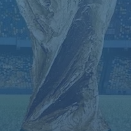
析：历史交锋中的启示
队近几次的交锋记录，热刺在主场对阵纽卡斯尔时往往占据一定的心理优势
中梅开二度，展现了极强的个人能力。但值得注意的是，纽卡斯尔在最近
顽强斗志。这也为本场比赛增添了更多不确定性，热刺必须全力以赴，避
态与伤病情况的影响
前夕，双方的伤病情况也备受关注。热刺阵中几名主力球员近期状态不佳
都可能对比赛结果产生直接影响。尤其是热刺的防线，如果无法保持稳定
场保持足够的压迫力，或许能打乱热刺的节奏，制造更多的得分机会。
需赘述，焦点仍在赛场
超热刺挑战纽卡斯尔
的比赛无疑是本轮联赛的重头戏。无论结果如何，这
迷们已经迫不及待地想要见证这场激动人心的较量，而球员们也将在赛场
：
世界杯哈兰德边路突破及挪威团队战术
：
世界杯精彩比赛回放及球迷互动