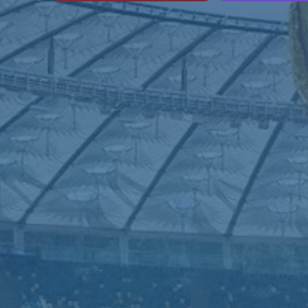
公司新闻
行业新闻
2025
在体育迷
年的赛
我们一
国际足
2025
开激烈
与此同
赛事将
抗将会
奥运余
虽然20
尤其是
引全球
此外，2
奥会储
篮球与