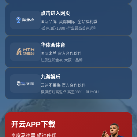
好的，这是一篇符合您要求的SEO文章：
新闻分析：抽签在即 新版世俱杯前景如何
随着
新版世俱杯
的脚步日益临近，全球足球迷的目光都聚焦在即将
到来的抽签仪式上。这不仅仅是一次简单的分组，更预示着一项可
能颠覆现有俱乐部足球格局的赛事即将拉开大幕。这项由国际足联
（FIFA）主导的改革，承载着巨大的期望，也面临着不小的挑战。
本文将深入分析新版世俱杯的前景，探讨其可能带来的机遇与变
数。
一、 革新赛制 雄心勃勃的全球盛宴
告别了以往略显鸡肋的7队赛制，2025年在美国举办的
新版世俱杯
将
扩军至32支球队，每四年举办一次。这一变革堪称大刀阔斧，其核
心目标显而易见：打造一个真正意义上具有全球影响力和极高竞技
水平的
俱乐部足球
巅峰对决。参赛名额的分配也力求体现各大洲的
足球实力，欧洲拥有最多的12席，南美洲6席，亚洲、非洲、中北美
及加勒比地区各4席，大洋洲1席，加上东道主1席。如此规模，无疑
将极大提升赛事的观赏性和商业价值。
二、 机遇涌现 商业与竞技的双重驱动
新赛制无疑为
俱乐部足球
带来了前所未有的机遇。
商业价值的巨大潜力
：更多的参赛球队、更长的赛程、更广泛的球
迷覆盖，意味着赞助、转播权等商业收入将大幅增长。
国际足联
和
参赛俱乐部都将从中受益。
提升非欧洲俱乐部影响力
：对于欧洲五大联赛之外的俱乐部，尤其
是来自亚洲、非洲和中北美地区的劲旅，这是一个与世界顶级强队