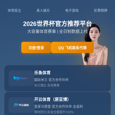
新闻中心
新闻分析：抽签在即，新版世俱杯前景如何？
（新版世俱杯抽签倒计时：足坛权力版图面临
洗牌？）
2026-08-06T05:59:36+08:00
浏览次数： 次
返回列表