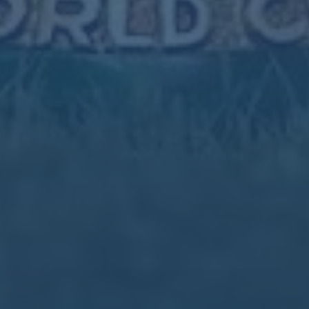
上一篇：
《体育强国学习读本》出版发行
下一篇：
冠军进校园分享奋斗故事 保持向上 拥有“再来一次”的勇
气
联系2026世界杯
Contact
2026世界杯
地址：河北省石家庄市元氏县苏阳乡
传真：0755-8168503
电话：0755-8168503
手机：13554337981
邮箱：admin@zhx-sjb.com
标题*