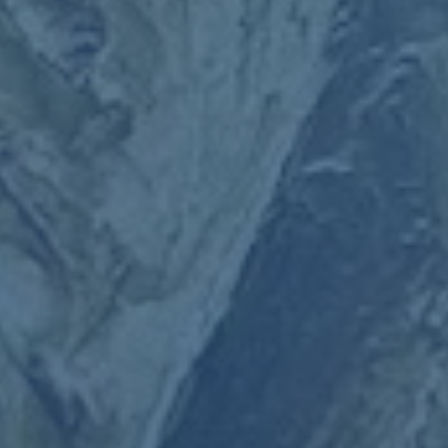
在这种战术环境下，海兰德和里德并非孤立成长。海兰德通过一次
次组织进攻，逐渐从单纯的得分手，向真正的战术核心转变。他需
要学会的不仅是投篮和突破，还有如何阅读防守、如何选择时机、
如何在一瞬间判断队友的位置和状态。每一次妙传都是一次对视野
和判断的考试。当他发现自己可以通过一个传球改变对手整个防守
站位时，他对“组织者”这个角色也会有更深刻的理解。
里德作为接球终结点，也在悄然完成从“定点投手”到“立体威胁”的升
级。底角三分只是他的起点，当防守开始重点追防底角时，他需要
增加切入、借掩护中距离甚至弧顶借球再分球的能力。这样，当海
兰德妙传找到他时，对手就无法简单预判他是“只会投篮”，而要面对
更多层次的威胁。双向进化带来的，是整个球队战术高度的提升，
而不仅是个别回合的闪光。
心理层面 空位三分绝非“简单任务”