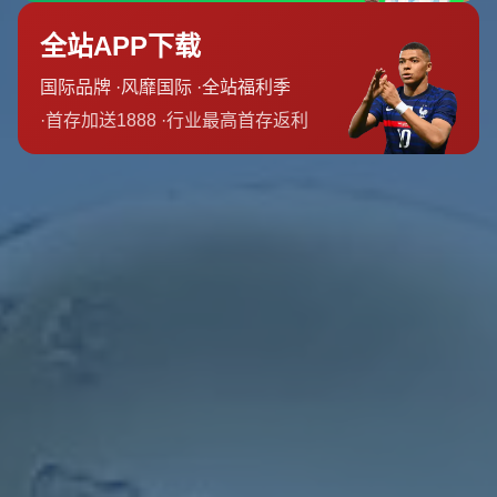
从配合到习惯 默契是一次次细节堆叠而成
一记“海兰德妙传 里德底角三分应声入网”的画面，并不是突然出现
的亮点，而是多年训练、不断磨合后的自然结果。海兰德之所以敢
在高强度防守下选择弱侧底角传球，是因为他对里德的出手速度与
跑位习惯早已了然于胸。这种默契并不是一句“彼此信任”就能概括，
而是通过无数次战术演练、失败回合和录像复盘一点点打磨出来
的。
在训练中，教练往往会设计类似的情景演练海兰德在弧顶处理挡
拆，强侧持球，里德从底线绕到弱侧，模拟不同防守策略的变化。
比如当对手采取延误挡拆时，传球点需要提前；当防守采取换防策
略时，底角可能会被重点照顾，这时里德需要假底角真45度，拉开
新的接球点。通过这些变化演练，双方逐渐形成对彼此节奏的直觉
判断，最终在实战中形成“不用回头就知道他在哪里”的默契。
战术层面的延展 一次妙传如何带动整场进攻