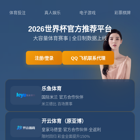
新闻中心
海兰德妙传 里德底角三分应声入网
2026-08-07T05:59:36+08:00
浏览次数： 次
返回列表
海兰德妙传 里德底角三分应声入网的战术艺术
当海兰德在弧顶持球，里德悄然溜到底角，防守队员一瞬间犹豫，
皮球如同被牵引般从指尖穿过防线的缝隙，旋转着飞向场角，里德