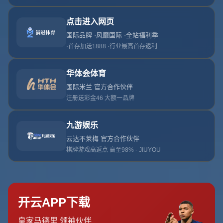
几乎不用调整节奏，接球、起跳、出手，篮球在空中划出优美弧
线，底角三分应声入网，全场为之沸腾。这一幕不仅是比分上的三
分，更是战术设计、球员默契和心理博弈的集中呈现。围绕这记三
分，我们可以看到一支球队如何通过传导、空间和节奏，撕开看似
牢不可破的防守体系。
妙传背后 空间与视野的较量
外人眼中，海兰德的那一次妙传只是一次普通的助攻，然而在战术
视角里，这是一连串空间布局的结果。弧顶持球的位置看似安全却
潜藏威胁，他通过运球牵动对手的防守重心，刻意将强侧防守吸引
向中路。当协防内线向上一步时，弱侧底角就成为最具价值的空位
区域。此时若持球人视野狭窄，只会选择勉强突破或急停跳投，而
海兰德选择的是提前预判——在传球路线完全打开之前就发现了里
德的移动趋势。
妙传的关键不在于传出的那一刻，而在于提前0 5秒的观察与假动
作。海兰德利用一次向内的佯突破，迫使对手产生“他要攻击篮筐”的
错觉，防守队员随即收缩，留出短暂的传球窗口。这种窗口往往只
有一瞬间，若反应稍慢，防守人即可完成轮转换位，底角三分的质
量骤降。真正高质量的妙传，是基于空间结构和节奏控制的结果，
而不是即兴发挥的赌博。
底角三分 现代篮球最具效率的武器之一
在现代篮球中，底角三分已经成为各队进攻体系中优先追求的终结
点。其背后一方面是数据统计对投篮价值的重新评估，另一方面是
对攻守平衡的再理解。底角距离相对较短，命中率通常高于弧顶三