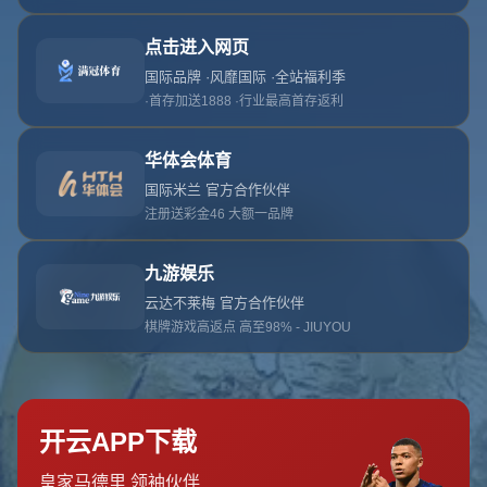
位挪威天才前锋以其惊人的速度、力量和进球效率征服了无数球
迷。尽管挪威国家队尚未在世界杯舞台上大放异彩，但哈兰德的表
现依然是球迷热议的焦点。今天，我们将聚焦
世界杯哈兰德关键比
赛回放
，并深入剖析挪威队如何通过
快速反击
战术展现他们的竞争
力。让我们一起回味那些激动人心的瞬间，感受足球带来的无限激
情！
哈兰德的关键比赛表现：力量与技术的完美结合
虽然挪威队在近年来的世界杯预选赛中未能成功突围，但哈兰德在
关键比赛中的表现依然令人印象深刻。以2021年世界杯预选赛对阵
土耳其的比赛为例，哈兰德展现了他作为顶级前锋的统治力。比赛
中，他不仅凭借出色的跑位撕开对方防线，还在一次
快速反击
中完
成了一脚精准的远射，为球队扳平比分。
这种在高压环境下冷静处
理球的能力，正是哈兰德区别于其他前锋的关键所在
。通过回放这
场比赛，我们不难发现，哈兰德不仅是进球机器，更是球队进攻的
核心支点。
挪威队的战术核心：快速反击的艺术
挪威队近年来在国际赛场上的表现逐渐提升，而他们的战术风格离
不开
快速反击
这一关键词。作为一支并非传统强队的队伍，挪威在
面对强敌时往往采取防守反击的策略。哈兰德作为锋线箭头人物，
凭借其惊人的爆发力和精准的跑位，成为反击中的致命武器。在对
阵荷兰的预选赛中，挪威队曾多次利用中场抢断后迅速推进，哈兰
德在前场接球后以
雷霆万钧之势
突破防线，险些完成绝杀。这样的
战术不仅体现了挪威队的团队协作，也让球迷对他们在未来世界杯