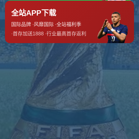
联系2026世界杯
Contact
2026世界杯
地址：河北省石家庄市元氏县苏阳乡
传真：0755-8168503
电话：0755-8168503
手机：13554337981
邮箱：admin@zhx-sjb.com
标题*
姓名*
电话*