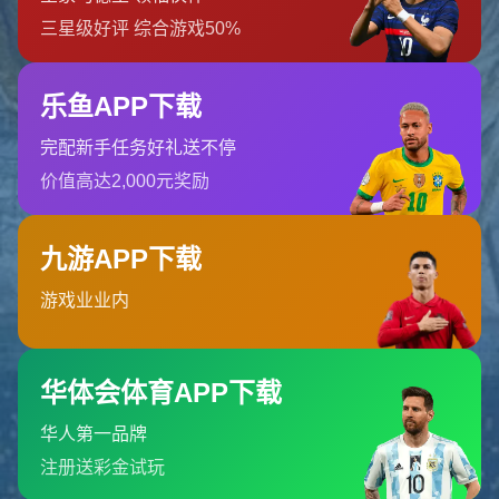
的表现充满期待。
案例分析：哈兰德如何改变比赛节奏
以挪威对阵直布罗陀的比赛为例，这场看似悬殊的对决中，哈兰德
依然展现了他在关键时刻的影响力。比赛中，挪威队通过一次后场
长传发起
快速反击
，哈兰德在接球后以
无与伦比的速度
甩开防守球
员，最终完成帽子戏法。
这场比赛的回放镜头中，我们可以看到哈
兰德如何通过自己的跑动牵制对方后卫，为队友创造空间
。这样的
表现不仅提升了球队士气，也让人们对“
世界杯哈兰德关键比赛回放
”
这一话题充满兴趣。哈兰德的存在，让挪威队在面对任何对手时都
多了一份底气。
挪威足球的未来：以哈兰德为核心的崛起
尽管挪威队目前尚未跻身世界杯决赛圈，但以哈兰德为核心的年轻
一代正在迅速成长。他们的
快速反击
战术逐渐成熟，而哈兰德作为
球队的灵魂人物，无论是个人能力还是精神属性，都为球队注入了
强大的动力。未来，如果挪威队能进一步优化中场与锋线的配合，
相信他们将在国际赛场上掀起更大的波澜。每一次
世界杯哈兰德关
键比赛回放
，都将成为球迷们津津乐道的经典画面。
上一篇：
贝尔边路突破威尔士，世界杯比赛观赛及赛前预测
下一篇：
皇马马竞马德里德比再燃战火