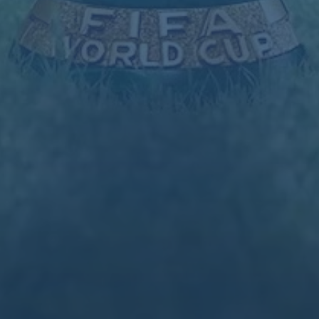
电话*
邮箱*
内容*
Copyright 2024
世界杯2026-世界杯冠军预测-世界杯比分
All Rights
by
2026世界杯