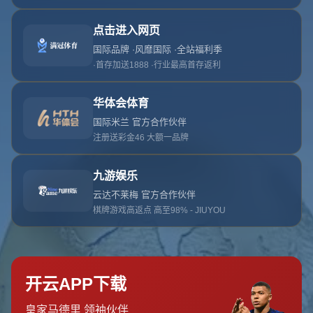
随着2026年世界杯的脚步日益临近，克罗地亚国家队的核心球员莫
德里奇再次成为球迷关注的焦点。作为足坛的传奇中场，这位38岁
的“魔笛”或许将迎来职业生涯的最后一次世界杯之旅。无论是对克罗
地亚足球的热爱，还是对莫德里奇个人魅力的追捧，了解
克罗地亚
世界杯2026赛程
以及相关直播信息都显得尤为重要。本文将为您详
细解析赛程安排与观看渠道，带您提前感受这场足球盛宴的激情！
一：莫德里奇与克罗地亚的世界杯征程
莫德里奇作为克罗地亚足球的灵魂人物，带领球队在2018年世界杯
上创造了历史性的亚军佳绩。2022年卡塔尔世界杯，克罗地亚再次
获得季军，展现了顽强的斗志。如今，2026年世界杯将在美国、加
拿大和墨西哥联合举办，而莫德里奇是否还能保持巅峰状态，成为
球迷热议的话题。
如果他能参赛，这将是他职业生涯的完美谢幕
。
克罗地亚队在预选赛中的表现将直接决定他们的分组和赛程，而莫
德里奇的发挥无疑是关键。
二：克罗地亚世界杯2026赛程预测
虽然2026年世界杯的具体赛程尚未公布，但根据国际足联的安排，
预选赛将在2024-2025年逐步展开。克罗地亚作为欧洲劲旅，预计
将顺利晋级决赛圈。届时，
克罗地亚世界杯2026赛程
可能会包括小
组赛、对阵南美或亚洲球队的淘汰赛等环节。假设克罗地亚与强队
同组，莫德里奇将面临更大的挑战。
例如，2018年世界杯决赛对阵
法国时，他的中场调度令人印象深刻
，类似的高光时刻或许会在
2026年重现。